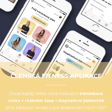
ČLENSKÁ FITNESS APLIKACE
Chceš každý měsíc nová motivační
tréninková
videa v reálném čase
a
inspirativní jídelníček
plný zdravých receptů pro dosahování tvých cílů?