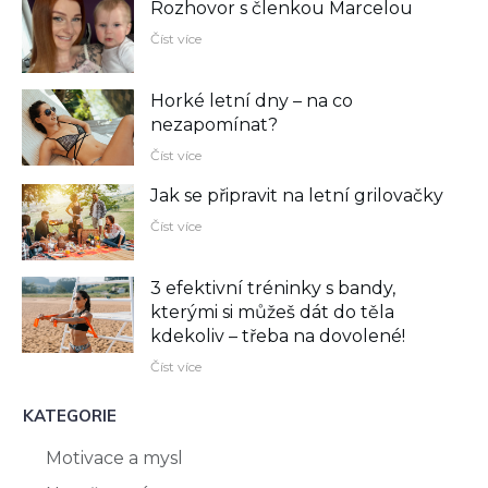
Rozhovor s členkou Marcelou
Číst více
Horké letní dny – na co
nezapomínat?
Číst více
Jak se připravit na letní grilovačky
Číst více
3 efektivní tréninky s bandy,
kterými si můžeš dát do těla
kdekoliv –⁠ třeba na dovolené!
Číst více
KATEGORIE
Motivace a mysl