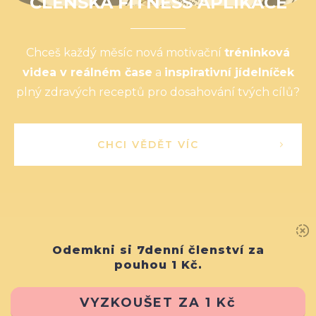
ČLENSKÁ FITNESS APLIKACE
Chceš každý měsíc nová motivační
tréninková
videa v reálném čase
a
inspirativní jídelníček
plný zdravých receptů pro dosahování tvých cílů?
CHCI VĚDĚT VÍC
Odemkni si 7denní členství za
pouhou 1 Kč.
VYZKOUŠET ZA 1 Kč