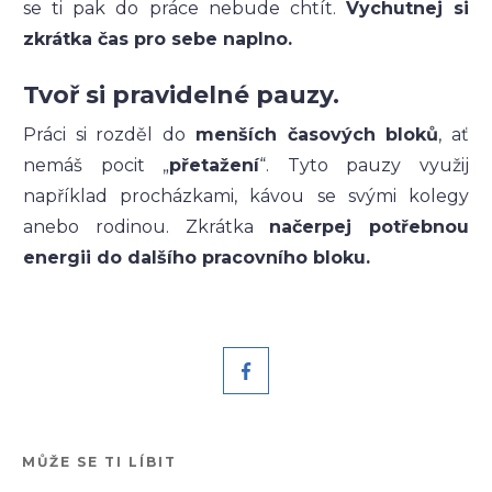
se ti pak do práce nebude chtít.
Vychutnej si
zkrátka čas pro sebe naplno.
Tvoř si pravidelné pauzy.
Práci si rozděl do
menších časových bloků
, ať
nemáš pocit „
přetažení
“. Tyto pauzy využij
například procházkami, kávou se svými kolegy
anebo rodinou. Zkrátka
načerpej potřebnou
energii do dalšího pracovního bloku.
MŮŽE SE TI LÍBIT