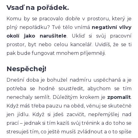
Vsaď na pořádek.
Komu by se pracovalo dobře v prostoru, který je
plný nepořádku? Tvé tělo vnímá
negativní vlivy
okolí jako narušitele
. Ukliď si svůj pracovní
prostor, byt nebo celou kancelář. Uvidíš, že se ti
pak bude fungovat mnohem příjemněji.
Nespěchej!
Dnešní doba je bohužel nadmíru uspěchaná a je
potřeba se hodně soustředit, abychom se tím
nenechaly semlít. Důležitým krokem je
zpomalit
.
Když máš třeba pauzu na oběd, věnuj se skutečně
jen jídlu. Když si jdeš zacvičit, nepřemýšlej nad
prací – jednak si tím kazíš svůj trénink a do toho se
stresuješ tím, co ještě musíš zvládnout a o to spíše