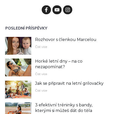
POSLEDNÍ PŘÍSPĚVKY
Rozhovor s členkou Marcelou
Číst více
Horké letní dny – na co
nezapomínat?
Číst více
Jak se připravit na letní grilovačky
Číst více
3 efektivní tréninky s bandy,
kterými si můžeš dát do těla