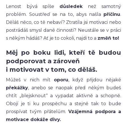
Lenost bývá spíše
důsledek
než samotný
problém. Soustřeď se na to, abys našla
příčinu
.
Děláš něco, co tě nebaví? Ztratila jsi motivaci nebo
postrádáš smysl dané činnosti? Neustále se v práci
s někým hádáš? Ať je to cokoli, najdi to a
změň to!
Měj po boku lidi, kteří tě budou
podporovat a zároveň
i motivovat v tom, co děláš.
Můžeš v nich mít
oporu
, když přijdou nějaké
překážky
, anebo se naopak před někým budeš
chtít „blejsknout“ a vypadat aktivně a schopně.
Obojí je ti ku prospěchu a stejně tak to bude
prospívat tvým přátelům.
Vzájemná podpora a
motivace dokáže divy.