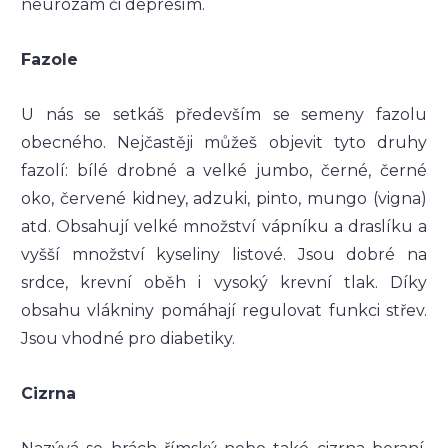
neurózám či depresím.
Fazole
U nás se setkáš především se semeny fazolu
obecného. Nejčastěji můžeš objevit tyto druhy
fazolí: bílé drobné a velké jumbo, černé, černé
oko, červené kidney, adzuki, pinto, mungo (vigna)
atd. Obsahují velké množství vápníku a draslíku a
vyšší množství kyseliny listové. Jsou dobré na
srdce, krevní oběh i vysoký krevní tlak. Díky
obsahu vlákniny pomáhají regulovat funkci střev.
Jsou vhodné pro diabetiky.
Cizrna