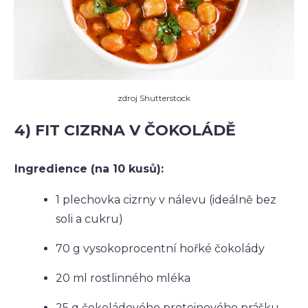
zdroj Shutterstock
4) FIT CIZRNA V ČOKOLÁDĚ
Ingredience (na 10 kusů):
1 plechovka cizrny v nálevu (ideálně bez
soli a cukru)
70 g vysokoprocentní hořké čokolády
20 ml rostlinného mléka
25 g čokoládového proteinového prášku