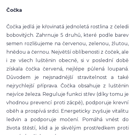
Čočka
Čočka jedlá je křovinatá jednoletá rostlina z čeledi
bobovitých. Zahrnuje 5 druhů, které podle barev
semen rozlišujeme na červenou, zelenou, žlutou,
hnědou a černou. Největší oblíbenosti z čoček, ale
i ze všech luštěnin obecně, si v poslední době
získala čočka červená, nejlépe půlená loupaná.
Důvodem je nejsnadnější stravitelnost a také
nejrychlejší příprava. Čočka obsahuje z luštěnin
nejvíce železa. Reguluje funkci střev (díky tomu je
vhodnou prevencí proti zácpě), podporuje krevní
oběh a prospívá srdci. Energeticky zvyšuje vitalitu
ledvin a podporuje močení. Pomáhá vnést do
života štěstí, klid a je skvělým prostředkem proti