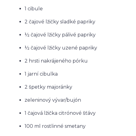
1 cibule
2 čajové lžičky sladké papriky
½ čajové lžičky pálivé papriky
½ čajové lžičky uzené papriky
2 hrsti nakrájeného pórku
1 jarní cibulka
2 špetky majoránky
zeleninový vývar/bujón
1 čajová lžička citrónové šťávy
100 ml rostlinné smetany