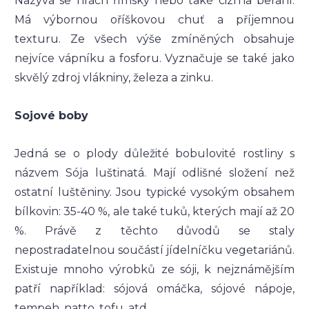
Nazývá se hrách římský nebo také cizrna beraní.
Má výbornou oříškovou chuť a příjemnou
texturu. Ze všech výše zmíněných obsahuje
nejvíce vápníku a fosforu. Vyznačuje se také jako
skvělý zdroj vlákniny, železa a zinku.
Sojové boby
Jedná se o plody důležité bobulovité rostliny s
názvem Sója luštinatá. Mají odlišné složení než
ostatní luštěniny. Jsou typické vysokým obsahem
bílkovin: 35-40 %, ale také tuků, kterých mají až 20
%. Právě z těchto důvodů se staly
nepostradatelnou součástí jídelníčku vegetariánů.
Existuje mnoho výrobků ze sóji, k nejznámějším
patří například: sójová omáčka, sójové nápoje,
tempeh, natto, tofu, atd.