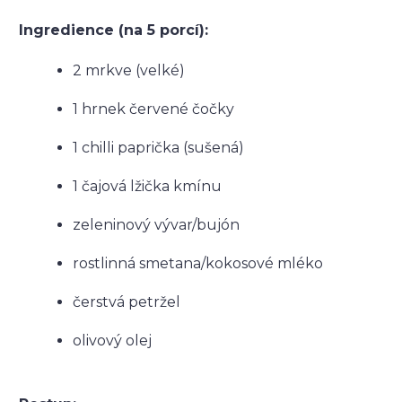
Ingredience (na 5 porcí):
2 mrkve (velké)
1 hrnek červené čočky
1 chilli paprička (sušená)
1 čajová lžička kmínu
zeleninový vývar/bujón
rostlinná smetana/kokosové mléko
čerstvá petržel
olivový olej