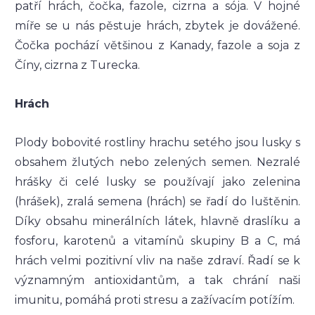
patří hrách, čočka, fazole, cizrna a sója. V hojné
míře se u nás pěstuje hrách, zbytek je dovážené.
Čočka pochází většinou z Kanady, fazole a soja z
Číny, cizrna z Turecka.
Hrách
Plody bobovité rostliny hrachu setého jsou lusky s
obsahem žlutých nebo zelených semen. Nezralé
hrášky či celé lusky se používají jako zelenina
(hrášek), zralá semena (hrách) se řadí do luštěnin.
Díky obsahu minerálních látek, hlavně draslíku a
fosforu, karotenů a vitamínů skupiny B a C, má
hrách velmi pozitivní vliv na naše zdraví. Řadí se k
významným antioxidantům, a tak chrání naši
imunitu, pomáhá proti stresu a zažívacím potížím.