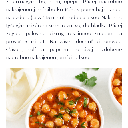
zeleninovým bujónem, opepři. Přidej nadrobno
nakrájenou jarní cibulku (část si ponechej stranou
na ozdobu) a vař 15 minut pod pokličkou. Nakonec
tyčovým mixérem směs rozmixuj do hladka. Přidej
zbylou polovinu cizrny, rostlinnou smetanu a
provař 5 minut. Na závěr dochuť citronovou
šťávou, solí a pepřem. Podávej ozdobené
nadrobno nakrájenou jarní cibulkou.