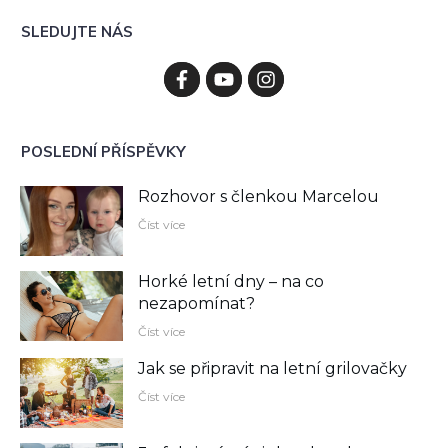
SLEDUJTE NÁS
POSLEDNÍ PŘÍSPĚVKY
Rozhovor s členkou Marcelou
Číst více
Horké letní dny – na co
nezapomínat?
Číst více
Jak se připravit na letní grilovačky
Číst více