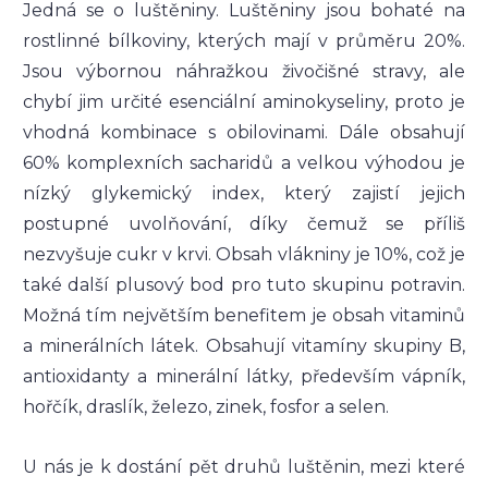
Jedná se o luštěniny. Luštěniny jsou bohaté na
rostlinné bílkoviny, kterých mají v průměru 20%.
Jsou výbornou náhražkou živočišné stravy, ale
chybí jim určité esenciální aminokyseliny, proto je
vhodná kombinace s obilovinami. Dále obsahují
60% komplexních sacharidů a velkou výhodou je
nízký glykemický index, který zajistí jejich
postupné uvolňování, díky čemuž se příliš
nezvyšuje cukr v krvi. Obsah vlákniny je 10%, což je
také další plusový bod pro tuto skupinu potravin.
Možná tím největším benefitem je obsah vitaminů
a minerálních látek. Obsahují vitamíny skupiny B,
antioxidanty a minerální látky, především vápník,
hořčík, draslík, železo, zinek, fosfor a selen.
U nás je k dostání pět druhů luštěnin, mezi které