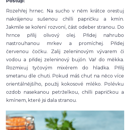
Postup:
Rozehřej hrnec. Na sucho v něm krátce orestuj
nakrájenou sušenou chilli papričku a kmín.
Jakmile se koření rozvoní, část odeber stranou. Do
hrnce přilij olivový olej. Přidej nahrubo
nastrouhanou mrkev a promíchej. Přidej
červenou čočku. Zalij zeleninovým vývarem či
vodou a přidej zeleninový bujón. Vař do měkka.
Rozmixuj tyčovým mixérem do hladka. Přilij
smetanu dle chuti. Pokud máš chuť na něco více
orientálnějšího, použij kokosové mléko. Polévku
ozdob nasekanou petrželkou, chilli papričkou a
kmínem, které jsi dala stranou.