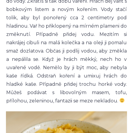
do vody. Zkrátíš si tak dobu vaření. Hrách dej vařit s
bobkovým listem a novým kořením. Vody stačí
tolik, aby byl ponořený cca 2 centimetry pod
hladinou. Vař ho přiklopený na mírném plameni do
změknutí. Případně přidej vodu. Mezitím si
nakrájej cibuli na malá kolečka a na oleji ji pomalu
smaž dozlatova. Občas ji podlij vodou, aby změkla
a nepálila se. Když je hrách měkký, nech ho v
uvařené vodě. Nemělo by ji být moc, aby nebyla
kaše řídká. Odstraň koření a umixuj hrách do
hladké kaše. Případně přidej trochu horké vody.
Můžeš podávat s libovolným masem, tofu,
přílohou, zeleninou, fantazii se meze nekladou.