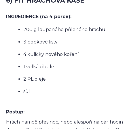
6) FIT HRACHOVÁ KAŠE
INGREDIENCE (na 4 porce):
200 g loupaného půleného hrachu
3 bobkové listy
4 kuličky nového koření
1 velká cibule
2 PL oleje
sůl
Postup:
Hrách namoč přes noc, nebo alespoň na pár hodin