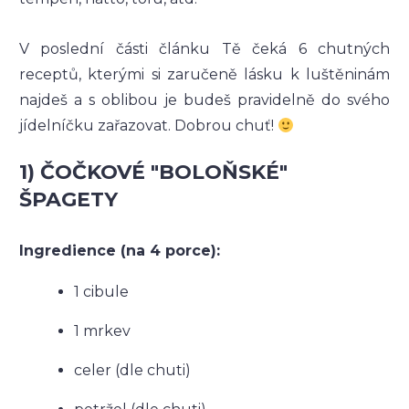
V poslední části článku Tě čeká 6 chutných
receptů, kterými si zaručeně lásku k luštěninám
najdeš a s oblibou je budeš pravidelně do svého
jídelníčku zařazovat. Dobrou chuť!
1) ČOČKOVÉ "BOLOŇSKÉ"
ŠPAGETY
Ingredience (na 4 porce):
1 cibule
1 mrkev
celer (dle chuti)