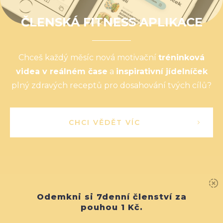
ČLENSKÁ FITNESS APLIKACE
Chceš každý měsíc nová motivační
tréninková
videa v reálném čase
a
inspirativní jídelníček
plný zdravých receptů pro dosahování tvých cílů?
CHCI VĚDĚT VÍC
Odemkni si 7denní členství za
pouhou 1 Kč.