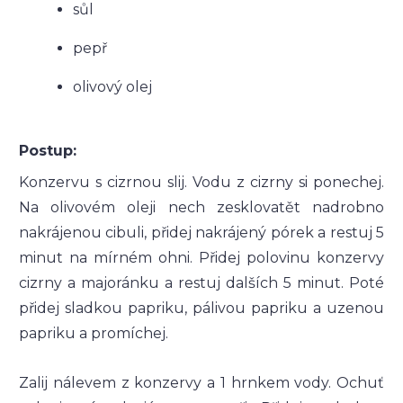
sůl
pepř
olivový olej
Postup:
Konzervu s cizrnou slij. Vodu z cizrny si ponechej.
Na olivovém oleji nech zesklovatět nadrobno
nakrájenou cibuli, přidej nakrájený pórek a restuj 5
minut na mírném ohni. Přidej polovinu konzervy
cizrny a majoránku a restuj dalších 5 minut. Poté
přidej sladkou papriku, pálivou papriku a uzenou
papriku a promíchej.
Zalij nálevem z konzervy a 1 hrnkem vody. Ochuť