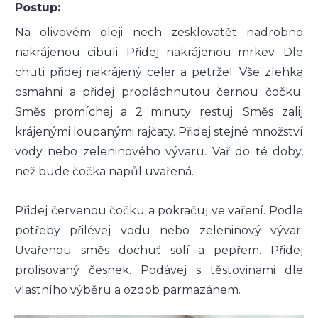
Postup:
Na olivovém oleji nech zesklovatět nadrobno
nakrájenou cibuli. Přidej nakrájenou mrkev. Dle
chuti přidej nakrájený celer a petržel. Vše zlehka
osmahni a přidej propláchnutou černou čočku.
Směs promíchej a 2 minuty restuj. Směs zalij
krájenými loupanými rajčaty. Přidej stejné množství
vody nebo zeleninového vývaru. Vař do té doby,
než bude čočka napůl uvařená.
Přidej červenou čočku a pokračuj ve vaření. Podle
potřeby přilévej vodu nebo zeleninový vývar.
Uvařenou směs dochuť solí a pepřem. Přidej
prolisovaný česnek. Podávej s těstovinami dle
vlastního výběru a ozdob parmazánem.