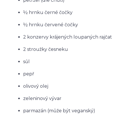
petržel (dle chuti)
½ hrnku černé čočky
½ hrnku červené čočky
2 konzervy krájených loupaných rajčat
2 stroužky česneku
sůl
pepř
olivový olej
zeleninový vývar
parmazán (může být veganský)