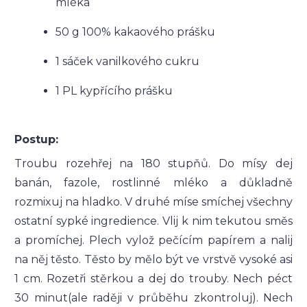
mléka
50 g 100% kakaového prášku
1 sáček vanilkového cukru
1 PL kypřícího prášku
Postup:
Troubu rozehřej na 180 stupňů. Do mísy dej
banán, fazole, rostlinné mléko a důkladně
rozmixuj na hladko. V druhé míse smíchej všechny
ostatní sypké ingredience. Vlij k nim tekutou směs
a promíchej. Plech vylož pečícím papírem a nalij
na něj těsto. Těsto by mělo být ve vrstvě vysoké asi
1 cm. Rozetři stěrkou a dej do trouby. Nech péct
30 minut(ale raději v průběhu zkontroluj). Nech