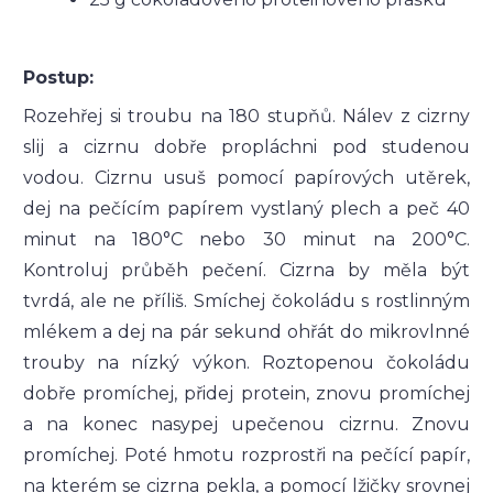
Postup:
Rozehřej si troubu na 180 stupňů. Nálev z cizrny
slij a cizrnu dobře propláchni pod studenou
vodou. Cizrnu usuš pomocí papírových utěrek,
dej na pečícím papírem vystlaný plech a peč 40
minut na 180°C nebo 30 minut na 200°C.
Kontroluj průběh pečení. Cizrna by měla být
tvrdá, ale ne příliš. Smíchej čokoládu s rostlinným
mlékem a dej na pár sekund ohřát do mikrovlnné
trouby na nízký výkon. Roztopenou čokoládu
dobře promíchej, přidej protein, znovu promíchej
a na konec nasypej upečenou cizrnu. Znovu
promíchej. Poté hmotu rozprostři na pečící papír,
na kterém se cizrna pekla, a pomocí lžičky srovnej