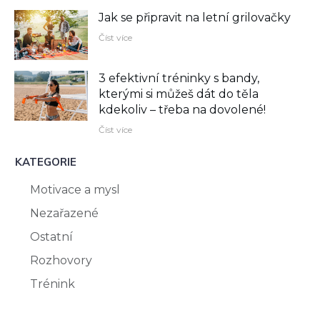
Jak se připravit na letní grilovačky
Číst více
3 efektivní tréninky s bandy,
kterými si můžeš dát do těla
kdekoliv –⁠ třeba na dovolené!
Číst více
KATEGORIE
Motivace a mysl
Nezařazené
Ostatní
Rozhovory
Trénink