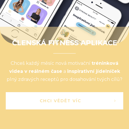
ČLENSKÁ FITNESS APLIKACE
Chceš každý měsíc nová motivační
tréninková
videa v reálném čase
a
inspirativní jídelníček
plný zdravých receptů pro dosahování tvých cílů?
CHCI VĚDĚT VÍC