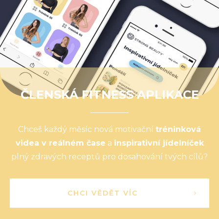
ČLENSKÁ FITNESS APLIKACE
Chceš každý měsíc nová motivační
tréninková
videa v reálném čase
a
inspirativní jídelníček
plný zdravých receptů pro dosahování tvých cílů?
CHCI VĚDĚT VÍC