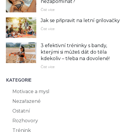
nezapomínat?
Číst více
Jak se připravit na letní grilovačky
Číst více
3 efektivní tréninky s bandy,
kterými si můžeš dát do těla
kdekoliv –⁠ třeba na dovolené!
Číst více
KATEGORIE
Motivace a mysl
Nezařazené
Ostatní
Rozhovory
Trénink