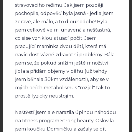
stravovacího režimu. Jak jsem později
pochopila, odpověď byla jasná - jedla jsem
zdravě, ale málo, a to dlouhodobě! Byla
jsem celkově velmi unavená a nešťastná,
co si se vzniklou situací počít. Jsem
pracující maminka dvou dětí, která má
navíc dost vážné zdravotní problémy. Bála
jsem se, že pokud snížím ještě množství
jídla a přidám objemy v běhu (už tehdy
jsem běhala 30km vzdálenosti), aby se v
mých očích metabolismus "rozjel" tak to
prostě fyzicky neustojím.
Naštěstí jsem ale narazila úplnou náhodou
na fitness program Strongbeauty. Oslovila
jsem koučku Dominičku a začaly se dít