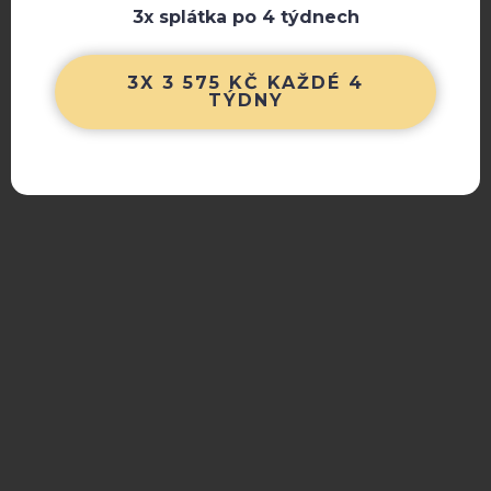
3x splátka po 4 týdnech
3X 3 575 KČ KAŽDÉ 4
TÝDNY