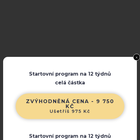
x
Startovní program na 12 týdnů
celá částka
ZVÝHODNĚNÁ CENA - 9 750
KČ
Ušetříš 975 Kč
Startovní program na 12 týdnů