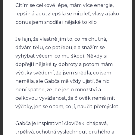
Cítím se celkově lépe, mám více energie,
lepší náladu, zlepšila se mi pleť, vlasy a jako
bonus jsem shodila i nějaké to kilo.
Je fajn, že vlastně jím to, co mi chutná,
dávám tělu, co potřebuje a snažím se
vyhýbat věcem, co mu škodí. Někdy si
dopřeji i nějaké ty dobroty a potom mám
výčitky svědomí, že jsem snědla, co jsem
neměla, ale Gabča mě vždy ujistí, že nic
není špatně, že jde jen o množství a
celkovou vyváženost, že člověk nemá mít
výčitky, jen se o tom, co jí, naučit přemýšlet.
Gabča je inspirativní človíček, chápavá,
trpělivá, ochotná vyslechnout druhého a