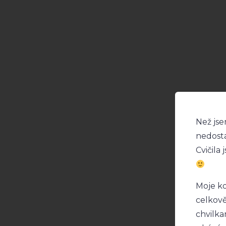
Než jse
nedosta
Cvičila
Moje ko
celkově
chvilka