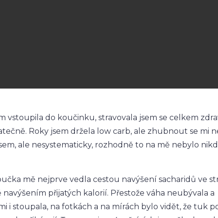
m vstoupila do koučinku, stravovala jsem se celkem zdra
tečně. Roky jsem držela low carb, ale zhubnout se mi ne
 jsem, ale nesystematicky, rozhodně to na mě nebylo nikd
učka mě nejprve vedla cestou navýšení sacharidů ve st
 navýšením přijatých kalorií. Přestože váha neubývala a
mi i stoupala, na fotkách a na mírách bylo vidět, že tuk 