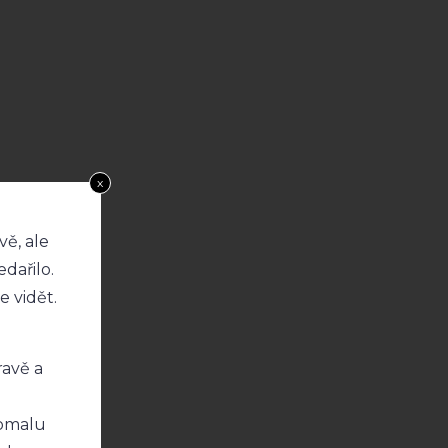
x
vě, ale
dařilo.
e vidět.
ravě a
pomalu