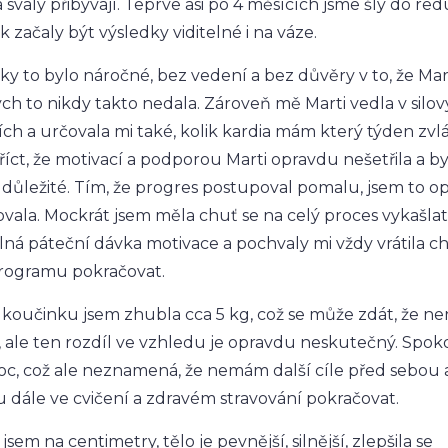
 svaly přibývají. Teprve asi po 4 měsících jsme šly do red
 začaly být výsledky viditelné i na váze.
ky to bylo náročné, bez vedení a bez důvěry v to, že Mart
ych to nikdy takto nedala. Zároveň mě Marti vedla v silo
ích a určovala mi také, kolik kardia mám který týden zvl
íct, že motivací a podporou Marti opravdu nešetřila a by
důležité. Tím, že progres postupoval pomalu, jsem to o
vala. Mockrát jsem měla chuť se na celý proces vykašlat,
lná páteční dávka motivace a pochvaly mi vždy vrátila c
programu pokračovat.
 koučinku jsem zhubla cca 5 kg, což se může zdát, že ne
ale ten rozdíl ve vzhledu je opravdu neskutečný. Spok
c, což ale neznamená, že nemám další cíle před sebou 
dále ve cvičení a zdravém stravování pokračovat.
sem na centimetry, tělo je pevnější, silnější, zlepšila se