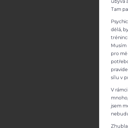
ubývá a
Tam pak
Psychic
dělá, b
tréninc
Musím ř
pro mě 
potřebo
pravide
sílu v 
V rámci
mnoho, 
jsem mo
nebudu 
Zhubla j