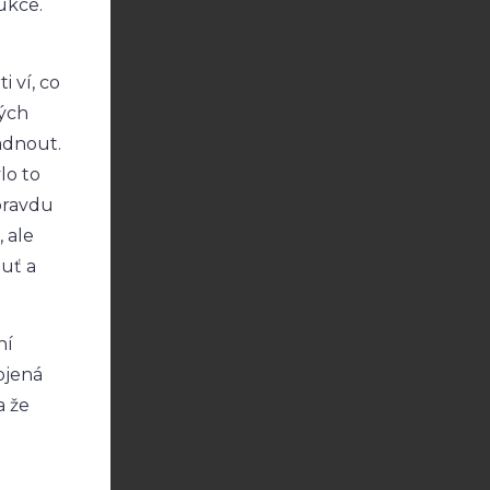
ukce.
i ví, co
vých
ádnout.
lo to
pravdu
 ale
huť a
ní
ojená
a že