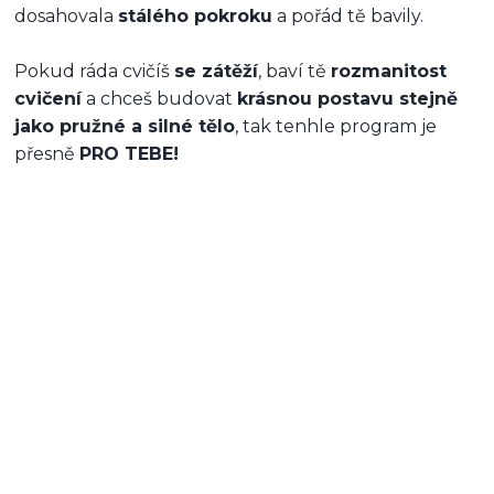
dosahovala
stálého pokroku
a pořád tě bavily.
Pokud ráda cvičíš
se zátěží
, baví tě
rozmanitost
cvičení
a chceš budovat
krásnou postavu stejně
jako pružné a silné tělo
, tak tenhle program je
přesně
PRO TEBE!