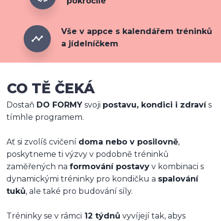
pokročilé
Vše v appce s kalendářem tréninků
a jídelníčkem
CO TĚ ČEKÁ
Dostaň
DO FORMY
svoji
postavu, kondici i zdraví
s
tímhle programem.
Ať si zvolíš cvičení
doma nebo v posilovně
,
poskytneme ti výzvy v podobně tréninků
zaměřených na
formování postavy
v kombinaci s
dynamickými tréninky pro kondičku a
spalování
tuků
, ale také pro budování síly.
Tréninky se v rámci
12 týdnů
vyvíjejí tak, abys