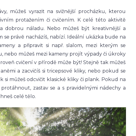
vy, můžeš vyrazit na svižnější procházku, kterou
vním protažením či cvičením. K celé této aktivitě
 a dobrou náladu. Nebo můžeš být kreativnější a
rém se právě nacházíš, nabízí. Ideální ukázka bude na
ameny a připravit si např. slalom, mezi kterým se
du, nebo můžeš mezi kameny projít výpady či úkroky
ároveň cvičení v přírodě může být! Stejně tak můžeš
laněmi a zacvičíš si tricepsové kliky, nebo pokud se
si můžeš odcvičit klasické kliky či plank. Pokud na
protáhnout, zastav se a s pravidelnými nádechy a
áhneš celé tělo.