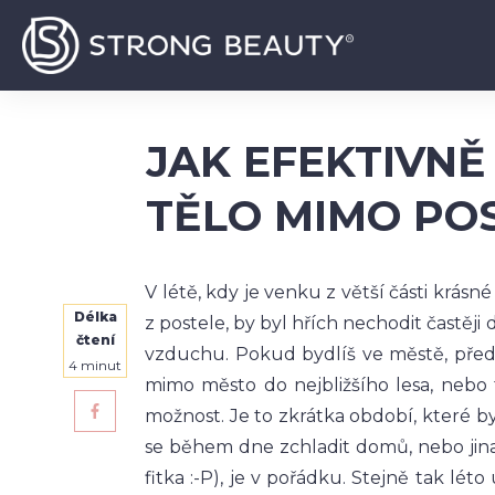
JAK EFEKTIVN
TĚLO MIMO PO
V létě, kdy je venku z větší části krásn
Délka
z postele, by byl hřích nechodit častěj
čtení
vzduchu. Pokud bydlíš ve městě, předp
4
minut
mimo město do nejbližšího lesa, neb
možnost. Je to zkrátka období, které by 
se během dne zchladit domů, nebo jinam
fitka :-P), je v pořádku. Stejně tak léto