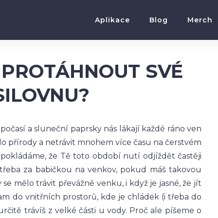
Aplikace
Blog
Merch
Ě PROTÁHNOUT SVÉ
SILOVNU?
é počasí a sluneční paprsky nás lákají každé ráno ven
i do přírody a netrávit mnohem více času na čerstvém
okládáme, že Tě toto období nutí odjíždět častěji
o třeba za babičkou na venkov, pokud máš takovou
se mělo trávit převážně venku, i když je jasné, že jít
 do vnitřních prostorů, kde je chládek (i třeba do
 určitě trávíš z velké části u vody. Proč ale píšeme o