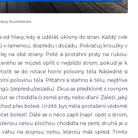
zdroj Shutterstock
i od hlavy, kdy si uděláš úklony do stran. Každý cvik
ků v ramenou, dopředu i dozadu. Pokračuj kroužky v
lej na obě strany. Poté si protáhni prsty na rukou.
terého se můžeš opřít o nejbližší strom, pokud je k
vytočit se do rotace horní poloviny těla. Následně si
ní polovinu těla. Přitáhni si stehno k tělu, nejdříve
ingů (zepředu/zezadu). Zkus se předklonit s rovnými
 se chodidla či země prsty nebo dlaní. Záleží, jaký
hoď přes bolest. Určitě bys měla protažení vědomě
et bolestí. Dále se o něco zapři (např. opět o strom,
oženou celou plochou chodidla na zemi, druhá je o
s váhu na stojnou nohu, kterou máš vpřed. Tímto