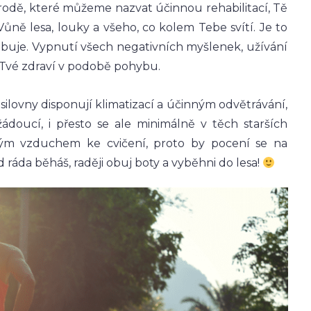
írodě, které můžeme nazvat účinnou rehabilitací, Tě
ně lesa, louky a všeho, co kolem Tebe svítí. Je to
ebuje. Vypnutí všech negativních myšlenek, užívání
 Tvé zdraví v podobě pohybu.
ilovny disponují klimatizací a účinným odvětrávání,
ádoucí, i přesto se ale minimálně v těch starších
ým vzduchem ke cvičení, proto by pocení se na
ráda běháš, raději obuj boty a vyběhni do lesa!