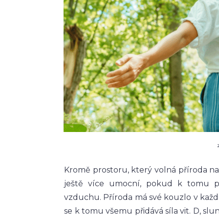
Kromě prostoru, který volná příroda nab
ještě více umocní, pokud k tomu při
vzduchu. Příroda má své kouzlo v ka
se k tomu všemu přidává síla vit. D, sl