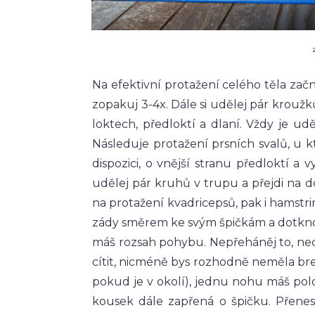
Na efektivní protažení celého těla začn
zopakuj 3-4x. Dále si udělej pár krouž
loktech, předloktí a dlaní. Vždy je udě
Následuje protažení prsních svalů, u k
dispozici, o vnější stranu předloktí a 
udělej pár kruhů v trupu a přejdi na dol
na protažení kvadricepsů, pak i hamstr
zády směrem ke svým špičkám a dotknout
máš rozsah pohybu. Nepřeháněj to, nec
cítit, nicméně bys rozhodně neměla breč
pokud je v okolí), jednu nohu máš pol
kousek dále zapřená o špičku. Přene