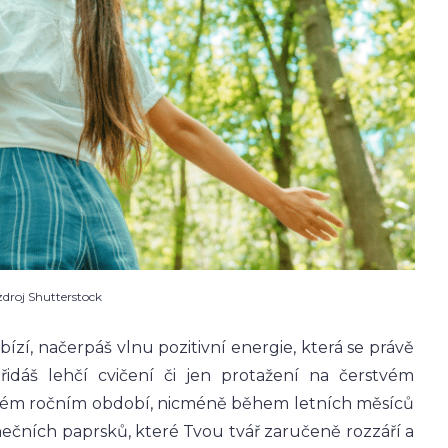
zdroj Shutterstock
ízí, načerpáš vlnu pozitivní energie, která se právě
dáš lehčí cvičení či jen protažení na čerstvém
ždém ročním období, nicméně během letních měsíců
unečních paprsků, které Tvou tvář zaručeně rozzáří a