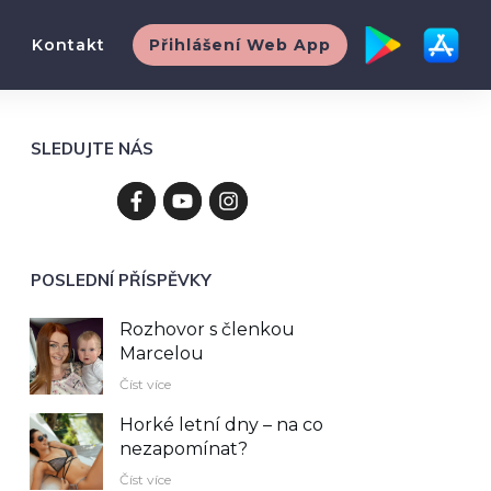
Kontakt
Přihlášení Web App
SLEDUJTE NÁS
POSLEDNÍ PŘÍSPĚVKY
Rozhovor s členkou
Marcelou
Číst více
Horké letní dny – na co
nezapomínat?
Číst více