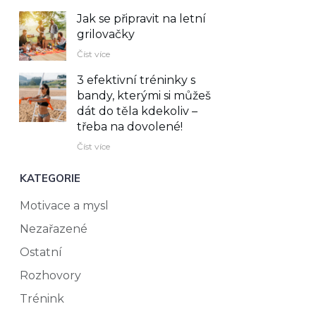
Jak se připravit na letní
grilovačky
Číst více
3 efektivní tréninky s
bandy, kterými si můžeš
dát do těla kdekoliv –⁠
třeba na dovolené!
Číst více
KATEGORIE
Motivace a mysl
Nezařazené
Ostatní
Rozhovory
Trénink