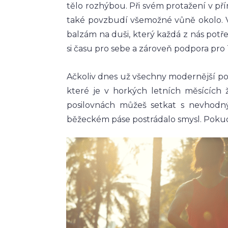
tělo rozhýbou. Při svém protažení v př
také povzbudí všemožné vůně okolo. Vů
balzám na duši, který každá z nás potř
si času pro sebe a zároveň podpora pro
Ačkoliv dnes už všechny modernější pos
které je v horkých letních měsících ž
posilovnách můžeš setkat s nevhodn
běžeckém páse postrádalo smysl. Pokud 