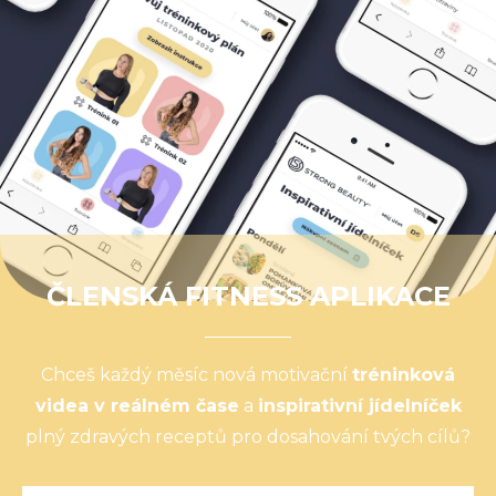
ČLENSKÁ FITNESS APLIKACE
Chceš každý měsíc nová motivační
tréninková
videa v reálném čase
a
inspirativní jídelníček
plný zdravých receptů pro dosahování tvých cílů?