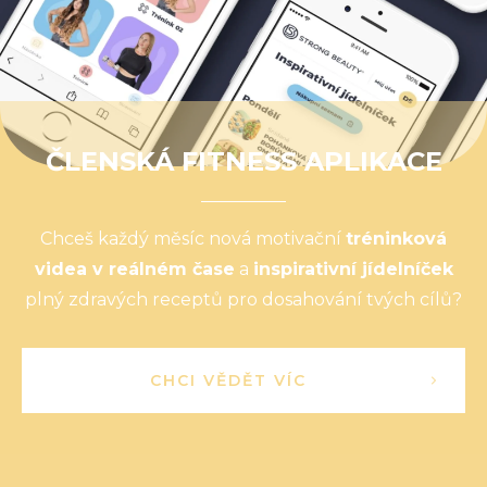
ČLENSKÁ FITNESS APLIKACE
Chceš každý měsíc nová motivační
tréninková
videa v reálném čase
a
inspirativní jídelníček
plný zdravých receptů pro dosahování tvých cílů?
CHCI VĚDĚT VÍC