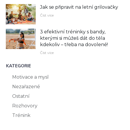
Jak se připravit na letní grilovačky
Číst více
3 efektivní tréninky s bandy,
kterými si můžeš dát do těla
kdekoliv –⁠ třeba na dovolené!
Číst více
KATEGORIE
Motivace a mysl
Nezařazené
Ostatní
Rozhovory
Trénink