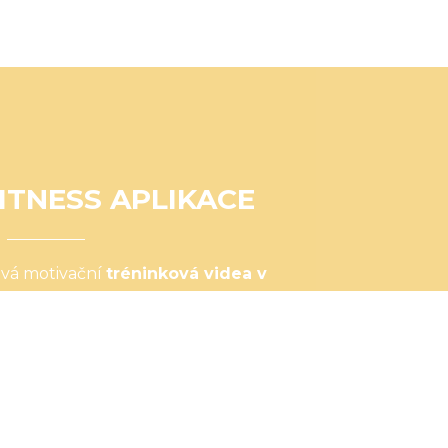
ITNESS APLIKACE
ová motivační
tréninková videa v
irativní jídelníček
plný zdravých
 dosahování tvých cílů?
I VĚDĚT VÍC