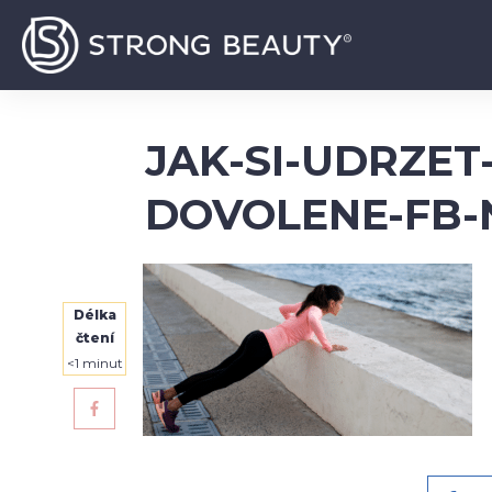
JAK-SI-UDRZE
DOVOLENE-FB-
Délka
čtení
<1
minut