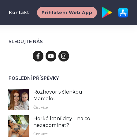
Kontakt
Přihlášení Web App
SLEDUJTE NÁS
POSLEDNÍ PŘÍSPĚVKY
Rozhovor s členkou
Marcelou
Číst více
Horké letní dny – na co
nezapomínat?
Číst více