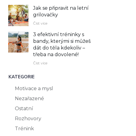
Jak se připravit na letní
grilovačky
Číst více
3 efektivní tréninky s
bandy, kterými si můžeš
dát do těla kdekoliv –⁠
třeba na dovolené!
Číst více
KATEGORIE
Motivace a mysl
Nezařazené
Ostatní
Rozhovory
Trénink