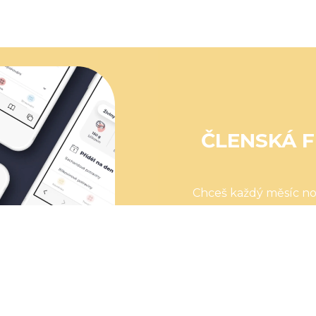
ČLENSKÁ F
Chceš každý měsíc n
reálném čase
a
insp
receptů pro
CHC