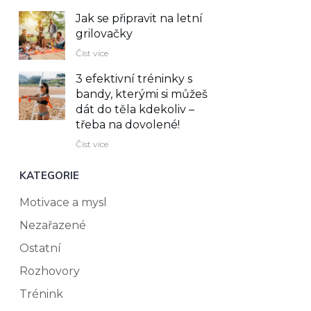
Jak se připravit na letní
grilovačky
Číst více
3 efektivní tréninky s
bandy, kterými si můžeš
dát do těla kdekoliv –⁠
třeba na dovolené!
Číst více
KATEGORIE
Motivace a mysl
Nezařazené
Ostatní
Rozhovory
Trénink