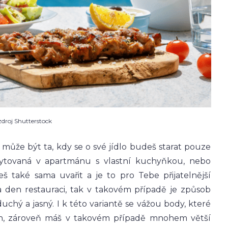
zdroj Shutterstock
 může být ta, kdy se o své jídlo budeš starat pouze
tovaná v apartmánu s vlastní kuchyňkou, nebo
 také sama uvařit a je to pro Tebe přijatelnější
za den restauraci, tak v takovém případě je způsob
chý a jasný. I k této variantě se vážou body, které
ch, zároveň máš v takovém případě mnohem větší