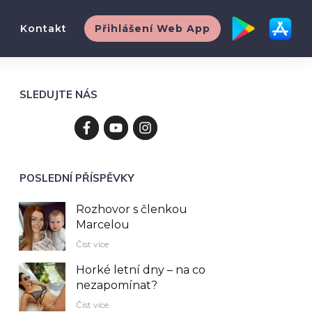
Kontakt
Přihlášení Web App
SLEDUJTE NÁS
POSLEDNÍ PŘÍSPĚVKY
Rozhovor s členkou
Marcelou
Číst více
Horké letní dny – na co
nezapomínat?
Číst více