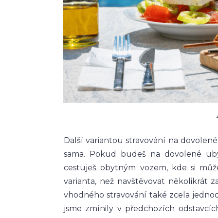
Další variantou stravování na dovolené
sama. Pokud budeš na dovolené uby
cestuješ obytným vozem, kde si můžeš
varianta, než navštěvovat několikrát 
vhodného stravování také zcela jednodu
jsme zmínily v předchozích odstavcí