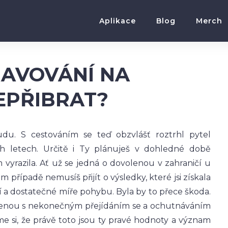
Aplikace
Blog
Merch
TRAVOVÁNÍ NA
EPŘIBRAT?
u. S cestováním se teď obzvlášť roztrhl pytel
 letech. Určitě i Ty plánuješ v dohledné době
vyrazila. Ať už se jedná o dovolenou v zahraničí u
případě nemusíš přijít o výsledky, které jsi získala
í a dostatečné míře pohybu. Byla by to přece škoda.
ojenou s nekonečným přejídáním se a ochutnáváním
me si, že právě toto jsou ty pravé hodnoty a význam