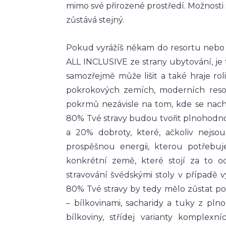
mimo své přirozené prostředí. Možnosti 
zůstává stejný.
Pokud vyrážíš někam do resortu nebo 
ALL INCLUSIVE ze strany ubytování, je
samozřejmě může lišit a také hraje rol
pokrokových zemích, moderních reso
pokrmů nezávisle na tom, kde se nac
80% Tvé stravy budou tvořit plnohodnot
a 20% dobroty, které, ačkoliv nejso
prospěšnou energii, kterou potřebuje
konkrétní země, které stojí za to 
stravování švédskými stoly v případě
80% Tvé stravy by tedy mělo zůstat p
–⁠ bílkovinami, sacharidy a tuky z pln
bílkoviny, střídej varianty komplex