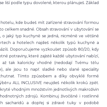
se liší podle typu dovolené, kterou plánuješ. Základ
hotelu, kde budeš mít zařízené stravování formou
 to celkem snadné. Obsah stravování v ubytování se
i, o jaký typ kuchyně se jedná, nicméně ve většině
rtech a hotelech najdeš několik typů kuchyně a
házíš. Doporučujeme vyzkoušet způsob 80/20, kdy
né potraviny, které zajisté každé ubytování nabízí,
u až tak kaloricky vhodné (nedodají Tvému tělu
), ale jsou to např. sladké nebo slané speciality
ochutnat. Tímto způsobem a díky obvyklé formě
 výběru ALL INCLUSIVE neujdeš několik kroků zpět.
okryté vhodným množstvím jednotlivých makroživin
ohodnotných zdrojů. Kombinuj živočišné i rostlinné
ních sacharidů a dopřej si zdravé tuky v podobě