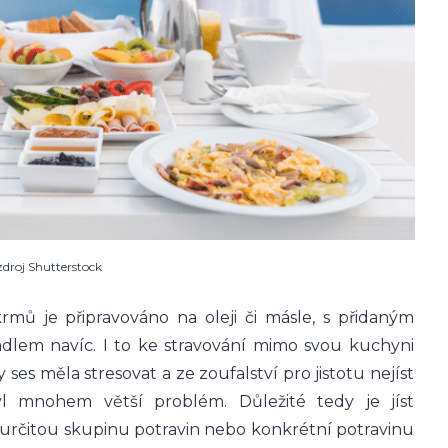
zdroj Shutterstock
krmů je připravováno na oleji či másle, s přidaným
dlem navíc. I to ke stravování mimo svou kuchyni
ses měla stresovat a ze zoufalství pro jistotu nejíst
l mnohem větší problém. Důležité tedy je jíst
 určitou skupinu potravin nebo konkrétní potravinu