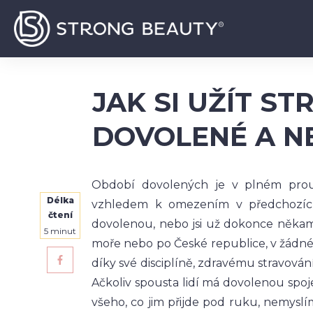
JAK SI UŽÍT S
DOVOLENÉ A N
Období dovolených je v plném proud
Délka
vzhledem k omezením v předchozích
čtení
dovolenou, nebo jsi už dokonce někam 
5
minut
moře nebo po České republice, v žádném 
díky své disciplíně, zdravému stravován
Ačkoliv spousta lidí má dovolenou sp
všeho, co jim přijde pod ruku, nemyslí