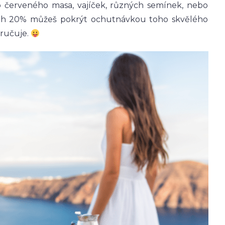
ího červeného masa, vajíček, různých semínek, nebo
ylých 20% můžeš pokrýt ochutnávkou toho skvělého
oručuje.