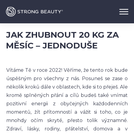
JAK ZHUBNOUT 20 KG ZA
MĚSÍC – JEDNODUŠE
Vítáme Tě v roce 2022! Věříme, že tento rok bude
úspěšným pro všechny z nás. Posuneš se zase o
několik kroků dále v oblastech, kde si to přeješ. Ale
kromě splněných přání a cílů budeš také vnímat
pozitivní energii z obyčejných každodenních
momentů, žít přítomností a vážit si toho, co je
mnohdy očím skryté, přesto tolik významné.
Zdraví, lásky, rodiny, přátelství, domova a v