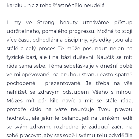
kardiu… nic z toho šťastné tělo neudělá.
I my ve Strong beauty uznáváme přístup
udržitelného, pomalého progressu. Možná to stojí
více času, odhodlání a disciplíny, výsledky jsou ale
stálé a celý proces Tě může posunout nejen na
fyzické bázi, ale i na bázi duševní. Naučíš se mít
ráda sama sebe. Téma sebeláska je v dnešní době
velmi opěvované, na druhou stranu často špatně
pochopené i prezentované. Je třeba na vše
nahlížet se zdravým odstupem. Všeho s mírou.
Můžeš mít pár kilo navíc a mít se stále ráda,
protože číslo na váze neurčuje Tvou pravou
hodnotu, ale jakmile balancuješ na tenkém ledě
se svým zdravím, rozhodně je žádoucí začít na
sobě pracovat, aby ses sobě i svému tělu odvděčila