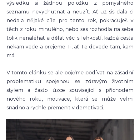
výsledku si žádnou položku z pomyslného
seznamu nevychutnat a neužít. Ať už sis dala či
nedala nějaké cíle pro tento rok, pokračuješ v
těch z roku minulého, nebo ses rozhodla na sebe
tolik nenaléhat a dělat věci s lehkostí, každá cesta
někam vede a přejeme Ti, ať Tě dovede tam, kam
má.
V tomto článku se ale pojďme podívat na zásadní
problematiku spojenou se zdravým životním
stylem a často úzce související s příchodem
nového roku, motivace, která se může velmi
snadno a rychle přeměnit v demotivaci.