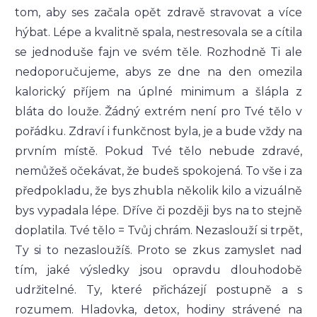
tom, aby ses začala opět zdravě stravovat a více
hýbat. Lépe a kvalitně spala, nestresovala se a cítila
se jednoduše fajn ve svém těle. Rozhodně Ti ale
nedoporučujeme, abys ze dne na den omezila
kalorický příjem na úplné minimum a šlápla z
bláta do louže. Žádný extrém není pro Tvé tělo v
pořádku. Zdraví i funkčnost byla, je a bude vždy na
prvním místě. Pokud Tvé tělo nebude zdravé,
nemůžeš očekávat, že budeš spokojená. To vše i za
předpokladu, že bys zhubla několik kilo a vizuálně
bys vypadala lépe. Dříve či později bys na to stejně
doplatila. Tvé tělo = Tvůj chrám. Nezaslouží si trpět,
Ty si to nezasloužíš. Proto se zkus zamyslet nad
tím, jaké výsledky jsou opravdu dlouhodobě
udržitelné. Ty, které přicházejí postupně a s
rozumem. Hladovka, detox, hodiny strávené na