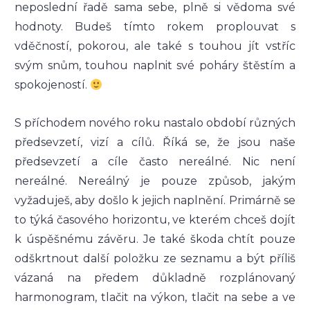
neposlední řadě sama sebe, plně si vědoma své
hodnoty. Budeš tímto rokem proplouvat s
vděčností, pokorou, ale také s touhou jít vstříc
svým snům, touhou naplnit své poháry štěstím a
spokojeností.
S příchodem nového roku nastalo období různých
předsevzetí, vizí a cílů. Říká se, že jsou naše
předsevzetí a cíle často nereálné. Nic není
nereálné. Nereálný je pouze způsob, jakým
vyžaduješ, aby došlo k jejich naplnění. Primárně se
to týká časového horizontu, ve kterém chceš dojít
k úspěšnému závěru. Je také škoda chtít pouze
odškrtnout další položku ze seznamu a být příliš
vázaná na předem důkladně rozplánovaný
harmonogram, tlačit na výkon, tlačit na sebe a ve