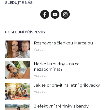
SLEDUJTE NÁS
POSLEDNÍ PŘÍSPĚVKY
Rozhovor s členkou Marcelou
Číst více
Horké letní dny – na co
nezapomínat?
Číst více
Jak se připravit na letní grilovačky
Číst více
3 efektivní tréninky s bandy,