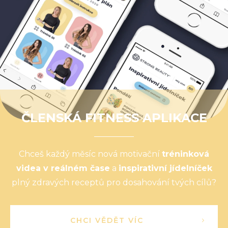
ČLENSKÁ FITNESS APLIKACE
Chceš každý měsíc nová motivační
tréninková
videa v reálném čase
a
inspirativní jídelníček
plný zdravých receptů pro dosahování tvých cílů?
CHCI VĚDĚT VÍC