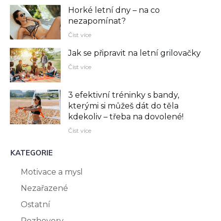
Horké letní dny – na co
nezapomínat?
Číst více
Jak se připravit na letní grilovačky
Číst více
3 efektivní tréninky s bandy,
kterými si můžeš dát do těla
kdekoliv –⁠ třeba na dovolené!
Číst více
KATEGORIE
Motivace a mysl
Nezařazené
Ostatní
Rozhovory