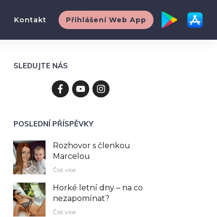
Kontakt
Přihlášení Web App
SLEDUJTE NÁS
POSLEDNÍ PŘÍSPĚVKY
Rozhovor s členkou
Marcelou
Číst více
Horké letní dny – na co
nezapomínat?
Číst více