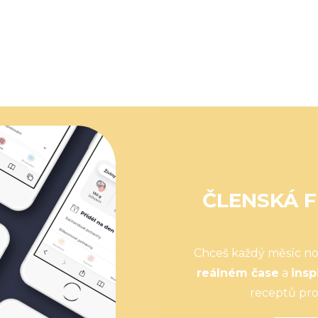
ČLENSKÁ F
Chceš každý měsíc n
reálném čase
a
insp
receptů pro