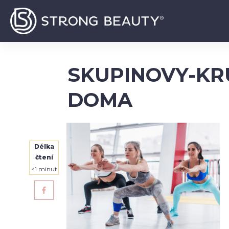
SKUPINOVY-KR
DOMA
Délka
čtení
<1
minut