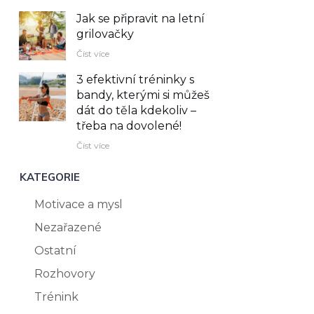
Jak se připravit na letní
grilovačky
Číst více
3 efektivní tréninky s
bandy, kterými si můžeš
dát do těla kdekoliv –⁠
třeba na dovolené!
Číst více
KATEGORIE
Motivace a mysl
Nezařazené
Ostatní
Rozhovory
Trénink