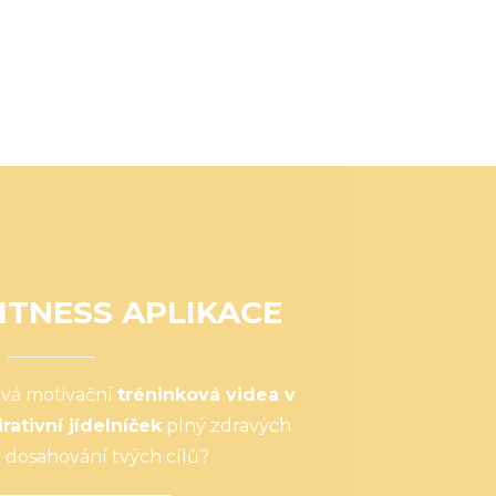
ITNESS APLIKACE
ová motivační
tréninková videa v
irativní jídelníček
plný zdravých
 dosahování tvých cílů?