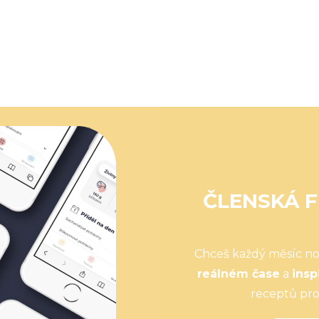
ČLENSKÁ F
Chceš každý měsíc n
reálném čase
a
insp
receptů pro