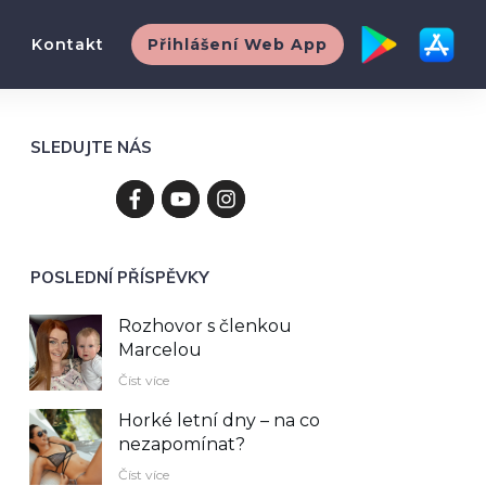
Kontakt
Přihlášení Web App
SLEDUJTE NÁS
POSLEDNÍ PŘÍSPĚVKY
Rozhovor s členkou
Marcelou
Číst více
Horké letní dny – na co
nezapomínat?
Číst více