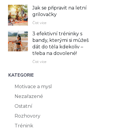
Jak se připravit na letní
grilovačky
Číst více
3 efektivní tréninky s
bandy, kterými si můžeš
dát do těla kdekoliv –⁠
třeba na dovolené!
Číst více
KATEGORIE
Motivace a mysl
Nezařazené
Ostatní
Rozhovory
Trénink