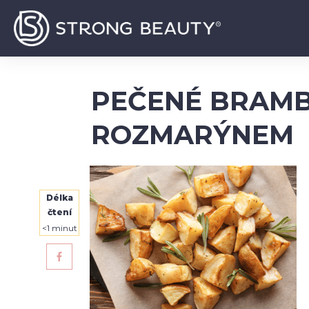
PEČENÉ BRAMB
ROZMARÝNEM
Délka
čtení
<1
minut