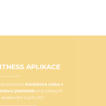
ITNESS APLIKACE
ová motivační
tréninková videa v
irativní jídelníček
plný zdravých
 dosahování tvých cílů?