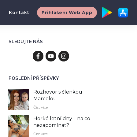
Kontakt
Přihlášení Web App
SLEDUJTE NÁS
POSLEDNÍ PŘÍSPĚVKY
Rozhovor s členkou
Marcelou
Číst více
Horké letní dny – na co
nezapomínat?
Číst více