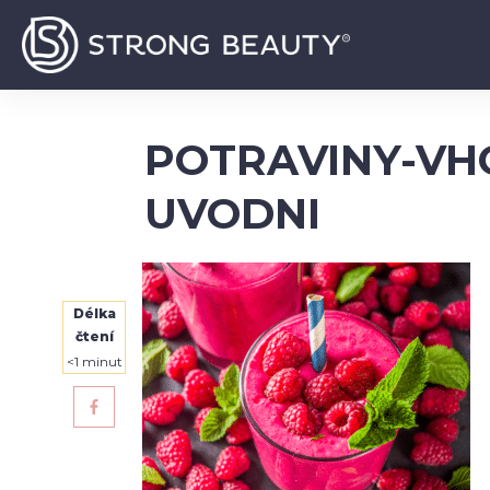
POTRAVINY-VH
UVODNI
Délka
čtení
<1
minut