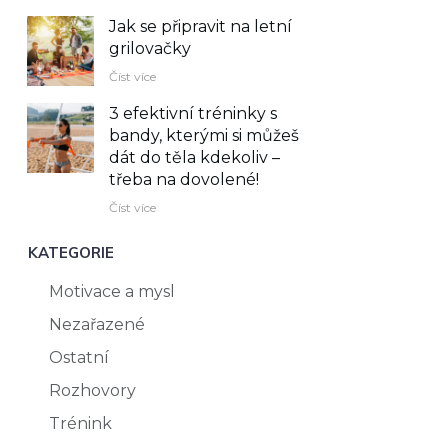
Jak se připravit na letní
grilovačky
Číst více
3 efektivní tréninky s
bandy, kterými si můžeš
dát do těla kdekoliv –⁠
třeba na dovolené!
Číst více
KATEGORIE
Motivace a mysl
Nezařazené
Ostatní
Rozhovory
Trénink