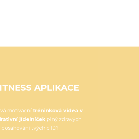
ITNESS APLIKACE
ová motivační
tréninková videa v
irativní jídelníček
plný zdravých
 dosahování tvých cílů?