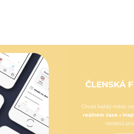
ČLENSKÁ F
Chceš každý měsíc n
reálném čase
a
insp
receptů pro