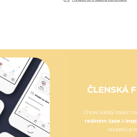
ČLENSKÁ F
Chceš každý měsíc n
reálném čase
a
insp
receptů pro