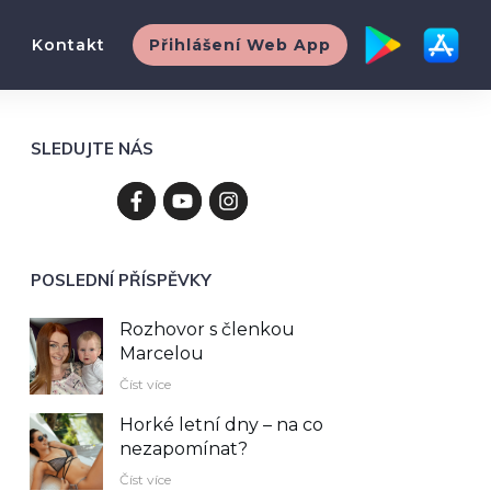
Kontakt
Přihlášení Web App
SLEDUJTE NÁS
POSLEDNÍ PŘÍSPĚVKY
Rozhovor s členkou
Marcelou
Číst více
Horké letní dny – na co
nezapomínat?
Číst více