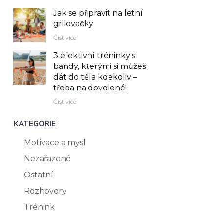
Jak se připravit na letní
grilovačky
Číst více
3 efektivní tréninky s
bandy, kterými si můžeš
dát do těla kdekoliv –⁠
třeba na dovolené!
Číst více
KATEGORIE
Motivace a mysl
Nezařazené
Ostatní
Rozhovory
Trénink