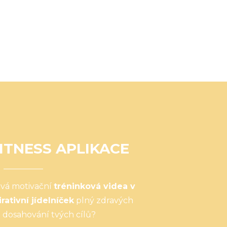
ITNESS APLIKACE
ová motivační
tréninková videa v
irativní jídelníček
plný zdravých
 dosahování tvých cílů?