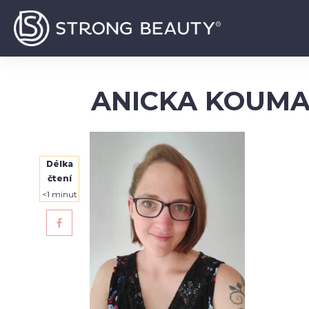
ANICKA KOUM
Délka
čtení
<1
minut