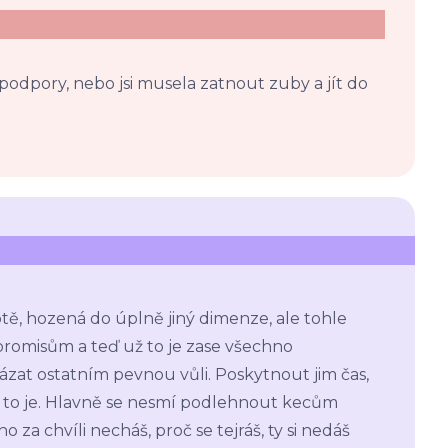
i podpory, nebo jsi musela zatnout zuby a jít do
otě, hozená do úplně jiný dimenze, ale tohle
promisům a teď už to je zase všechno
ázat ostatním pevnou vůli. Poskytnout jim čas,
, jak to je. Hlavně se nesmí podlehnout kecům
o za chvíli necháš, proč se tejráš, ty si nedáš