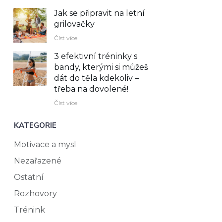
Jak se připravit na letní
grilovačky
Číst více
3 efektivní tréninky s
bandy, kterými si můžeš
dát do těla kdekoliv –⁠
třeba na dovolené!
Číst více
KATEGORIE
Motivace a mysl
Nezařazené
Ostatní
Rozhovory
Trénink