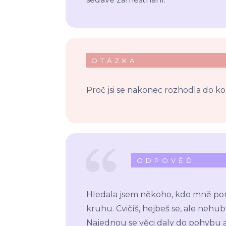
OTÁZKA
Proč jsi se nakonec rozhodla do ko
ODPOVĚĎ
Hledala jsem někoho, kdo mně po
kruhu. Cvičíš, hejbeš se, ale nehubn
Najednou se věci daly do pohybu a 