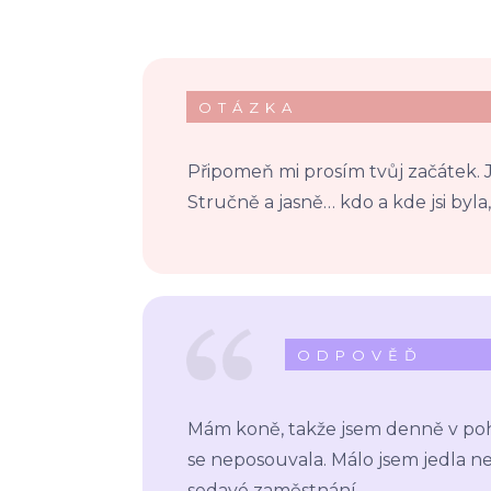
OTÁZKA
Připomeň mi prosím tvůj začátek. Jaký
Stručně a jasně… kdo a kde jsi byla,
ODPOVĚĎ
Mám koně, takže jsem denně v pohy
se neposouvala. Málo jsem jedla 
sedavé zaměstnání.