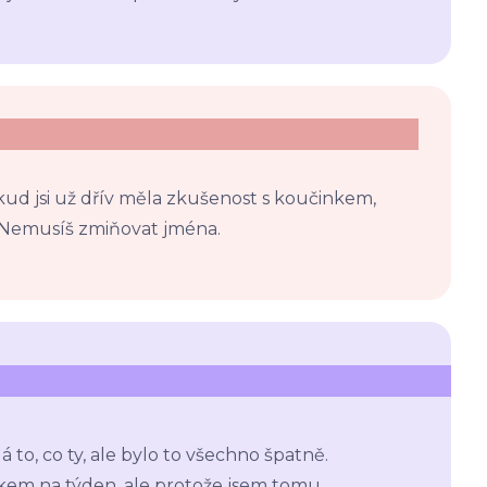
kud jsi už dřív měla zkušenost s koučinkem,
h? Nemusíš zmiňovat jména.
á to, co ty, ale bylo to všechno špatně.
ákem na týden, ale protože jsem tomu