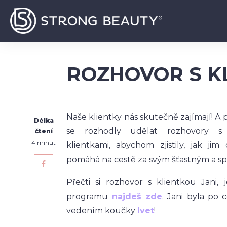
ROZHOVOR S K
Naše klientky nás skutečně zajímají! A 
Délka
se rozhodly udělat rozhovory s
čtení
4
minut
klientkami, abychom zjistily, jak jim
pomáhá na cestě za svým šťastným a s
Přečti si rozhovor s klientkou Jani, j
programu
najdeš zde
. Jani byla po
vedením koučky
Ivet
!