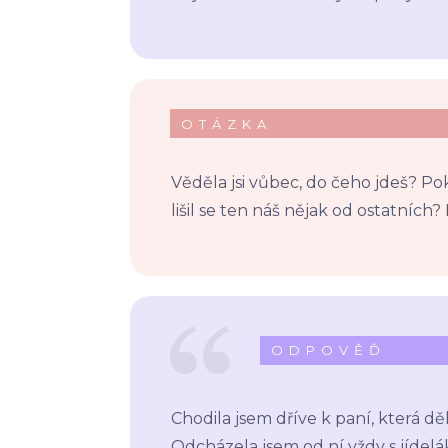
OTÁZKA
Věděla jsi vůbec, do čeho jdeš? Po
lišil se ten náš nějak od ostatníc
ODPOVĚĎ
Chodila jsem dříve k paní, která děl
Odcházela jsem od ní vždy s jídel