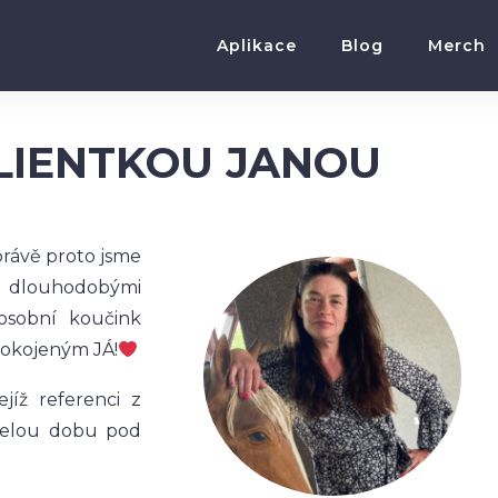
Aplikace
Blog
Merch
LIENTKOU JANOU
právě proto jsme
 dlouhodobými
 osobní koučink
pokojeným JÁ!
ejíž referenci z
 celou dobu pod