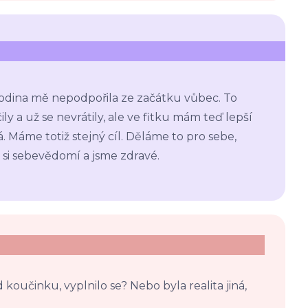
. Rodina mě nepodpořila ze začátku vůbec. To
y a už se nevrátily, ale ve fitku mám teď lepší
 Máme totiž stejný cíl. Děláme to pro sebe,
si sebevědomí a jsme zdravé.
 koučinku, vyplnilo se? Nebo byla realita jiná,