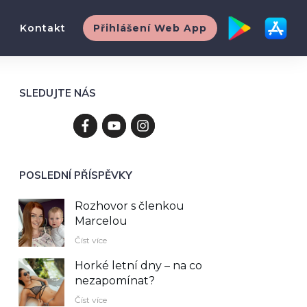
Kontakt
Přihlášení Web App
SLEDUJTE NÁS
POSLEDNÍ PŘÍSPĚVKY
Rozhovor s členkou
Marcelou
Číst více
Horké letní dny – na co
nezapomínat?
Číst více