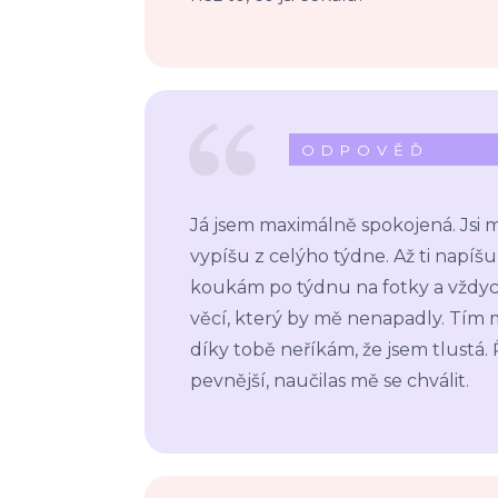
ODPOVĚĎ
Já jsem maximálně spokojená. Jsi mů
vypíšu z celýho týdne. Až ti napíšu
koukám po týdnu na fotky a vždyck
věcí, který by mě nenapadly. Tím mě
díky tobě neříkám, že jsem tlustá.
pevnější, naučilas mě se chválit.