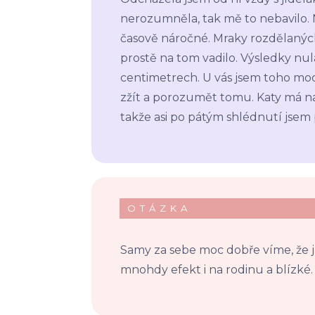
nerozumněla, tak mě to nebavilo. 
časově náročné. Mraky rozdělaných
prostě na tom vadilo. Výsledky nul
centimetrech. U vás jsem toho moc
zžít a porozumět tomu. Katy má na
takže asi po pátým shlédnutí jsem 
OTÁZKA
Samy za sebe moc dobře víme, že j
mnohdy efekt i na rodinu a blízké