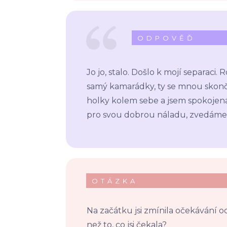
ODPOVĚĎ
Jo jo, stalo. Došlo k mojí separaci
samý kamarádky, ty se mnou skončil
holky kolem sebe a jsem spokojená.
pro svou dobrou náladu, zvedáme 
OTÁZKA
Na začátku jsi zmínila očekávání od
než to, co jsi čekala?