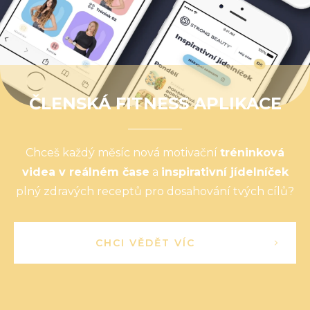
ČLENSKÁ FITNESS APLIKACE
Chceš každý měsíc nová motivační
tréninková
videa v reálném čase
a
inspirativní jídelníček
plný zdravých receptů pro dosahování tvých cílů?
CHCI VĚDĚT VÍC