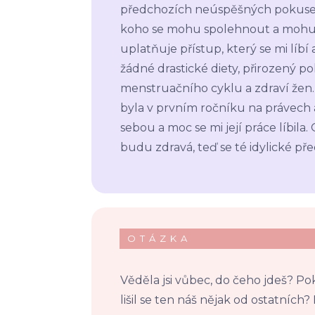
předchozích neúspěšných pokusech
koho se mohu spolehnout a mohu 
uplatňuje přístup, který se mi líbí a
žádné drastické diety, přirozený p
menstruačního cyklu a zdraví žen. 
byla v prvním ročníku na právech a
sebou a moc se mi její práce líbil
budu zdravá, teď se té idylické př
OTÁZKA
Věděla jsi vůbec, do čeho jdeš? Po
lišil se ten náš nějak od ostatníc