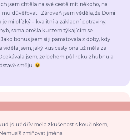
 jsem chtěla na své cestě mít někoho, na
mu důvěřovat. Zároveň jsem věděla, že Domi
 je mi blízký – kvalitní a základní potraviny,
ohyb, sama prošla kurzem týkajícím se
Jako bonus jsem si ji pamatovala z doby, kdy
 viděla jsem, jaký kus cesty ona už měla za
a. Očekávala jsem, že během půl roku zhubnu a
edstavě směju.
kud jsi už dřív měla zkušenost s koučinkem,
h? Nemusíš zmiňovat jména.