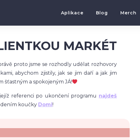
Aplikace
Blog
Merch
LIENTKOU MARKÉT
 právě proto jsme se rozhodly udělat rozhovory
mi, abychom zjistily, jak se jim daří a jak jim
m šťastným a spokojeným JÁ!
, jejíž referenci po ukončení programu
najdeš
vedením koučky
Domi
!