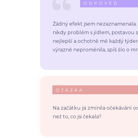
ODPOVĚĎ
Žádný efekt jsem nezaznamenala. 
nikdy problém s jídlem, postavou 
nejlepší a ochotně mě každý týden d
výrazně neproměnila, spíš šlo o mn
OTÁZKA
Na začátku jsi zmínila očekávání od
než to, co jsi čekala?