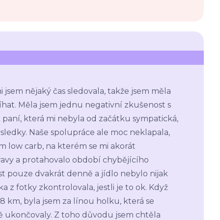
 jsem nějaký čas sledovala, takže jsem měla
hat. Měla jsem jednu negativní zkušenost s
k paní, která mi nebyla od začátku sympatická,
výsledky. Naše spolupráce ale moc neklapala,
ím low carb, na kterém se mi akorát
avy a protahovalo období chybějícího
st pouze dvakrát denně a jídlo nebylo nijak
 z fotky zkontrolovala, jestli je to ok. Když
 km, byla jsem za línou holku, která se
ě ukončovaly. Z toho důvodu jsem chtěla