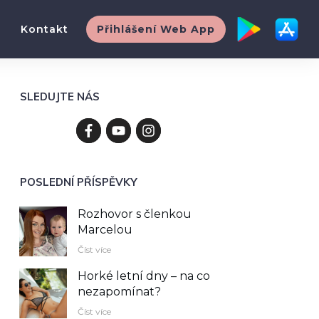
Kontakt
Přihlášení Web App
SLEDUJTE NÁS
POSLEDNÍ PŘÍSPĚVKY
Rozhovor s členkou
Marcelou
Číst více
Horké letní dny – na co
nezapomínat?
Číst více