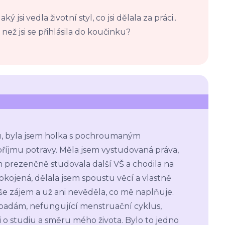
 jsi vedla životní styl, co jsi dělala za práci..
 než jsi se přihlásila do koučinku?
ku, byla jsem holka s pochroumaným
íjmu potravy. Měla jsem vystudovaná práva,
m prezenčně studovala další VŠ a chodila na
okojená, dělala jsem spoustu věcí a vlastně
še zájem a už ani nevěděla, co mě naplňuje.
 vypadám, nefungující menstruační cyklus,
 o studiu a směru mého života. Bylo to jedno