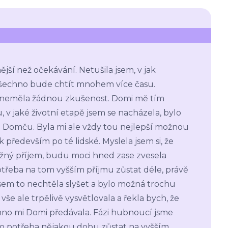
ší než očekávání. Netušila jsem, v jak
všechno bude chtít mnohem více času.
y neměla žádnou zkušenost. Domi mě tím
v jaké životní etapě jsem se nacházela, bylo
o Domču. Byla mi ale vždy tou nejlepší možnou
 především po té lidské. Myslela jsem si, že
žný příjem, budu moci hned zase zvesela
otřeba na tom vyšším příjmu zůstat déle, právě
sem to nechtěla slyšet a bylo možná trochu
vše ale trpělivě vysvětlovala a řekla bych, že
hno mi Domi předávala. Fázi hubnoucí jsme
lo potřeba nějakou dobu zůstat na vyšším