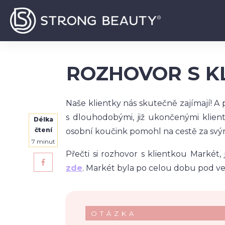
ROZHOVOR S K
Naše klientky nás skutečně zajímají! A
s dlouhodobými, již ukončenými klientka
Délka
čtení
osobní koučink pomohl na cestě za svý
7
minut
Přečti si rozhovor s klientkou Markét
zde
. Markét byla po celou dobu pod 
OTÁZKA