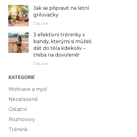
Jak se připravit na letní
grilovačky
Číst více
3 efektivní tréninky s
bandy, kterými si můžeš
dát do těla kdekoliv –⁠
třeba na dovolené!
Číst více
KATEGORIE
Motivace a mysl
Nezařazené
Ostatní
Rozhovory
Trénink