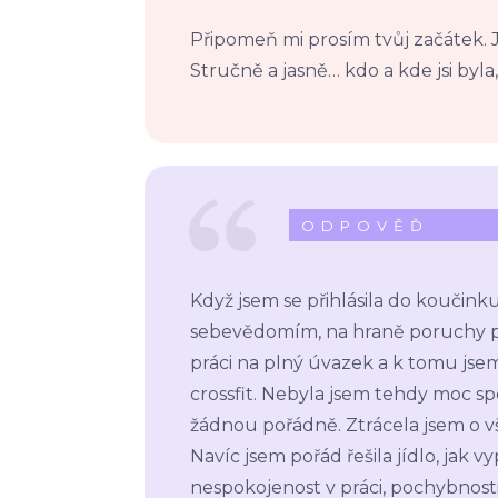
Připomeň mi prosím tvůj začátek. Jaký
Stručně a jasně… kdo a kde jsi byla,
ODPOVĚĎ
Když jsem se přihlásila do koučin
sebevědomím, na hraně poruchy př
práci na plný úvazek a k tomu jse
crossfit. Nebyla jsem tehdy moc sp
žádnou pořádně. Ztrácela jsem o v
Navíc jsem pořád řešila jídlo, jak
nespokojenost v práci, pochybnosti