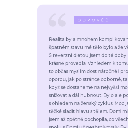
ODPOVĚĎ
Realita byla mnohem komplikovaněj
špatném stavu mé tělo bylo a že 
S reverzní dietou jsem do té dob
krásně provedla. Vzhledem k tomu, 
to občas myslím dost náročné i pr
oporou, jak po stránce odborné, tak
když se dostaneme na nejvyšší mo
snižovat a dál hubnout. Bylo ale p
s ohledem na ženský cyklus. Moc j
těžké sladit hlavu s tělem. Domi mi 
jsem až zpětně pochopila, co všec
spolu s Domi už neabsolvovaly. By