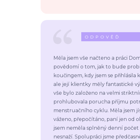
ODPOVĚĎ
Měla jsem vše načteno a práci Domi
povědomí o tom, jak to bude probí
koučingem, kdy jsem se přihlásila 
ale její klientky měly fantastické 
vše bylo založeno na velmi striktn
prohlubovala porucha příjmu potr
menstruačního cyklu. Měla jsem jí
váženo, přepočítáno, paní jen od oka
jsem neměla splněný denní počet 8
nesnaží. Spolupráci jsme předčasn