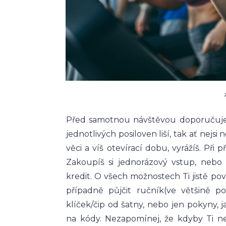
Před samotnou návštěvou doporučujeme
jednotlivých posiloven liší, tak ať nejs
věci a víš otevírací dobu, vyrážíš. Při
Zakoupíš si jednorázový vstup, nebo
kredit. O všech možnostech Ti jistě pov
případně půjčit ručník(ve většině p
klíček/čip od šatny, nebo jen pokyny, 
na kódy. Nezapomínej, že kdyby Ti n