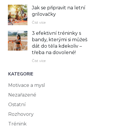
Jak se připravit na letní
grilovačky
Číst více
3 efektivní tréninky s
bandy, kterými si můžeš
dát do těla kdekoliv –⁠
třeba na dovolené!
Číst více
KATEGORIE
Motivace a mysl
Nezařazené
Ostatní
Rozhovory
Trénink