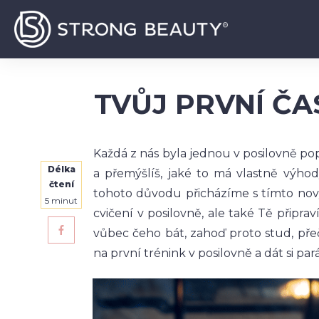
TVŮJ PRVNÍ ČA
Každá z nás byla jednou v posilovně po
Délka
a přemýšlíš, jaké to má vlastně výhody
čtení
tohoto důvodu přicházíme s tímto no
5
minut
cvičení v posilovně, ale také Tě připr
vůbec čeho bát, zahoď proto stud, přečt
na první trénink v posilovně a dát si pa