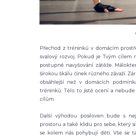
Přechod z tréninků v domácím prostř
svalový rozvoj. Pokud je Tvým cílem 
postupné navyšování zátěže. Málokte
širokou škálu činek různého závaží. Zá
obsáhlejší než v domácích podmínkác
tréninků. Tělo to jistě ocení a nebud
cílům.
Další výhodou posiloven bude s nej
prostoru a také klidu pro sebe, který
se kolem nás pohybují děti. Vše se 