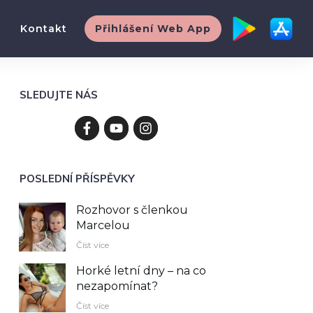
Kontakt
Přihlášení Web App
SLEDUJTE NÁS
POSLEDNÍ PŘÍSPĚVKY
Rozhovor s členkou
Marcelou
Číst více
Horké letní dny – na co
nezapomínat?
Číst více