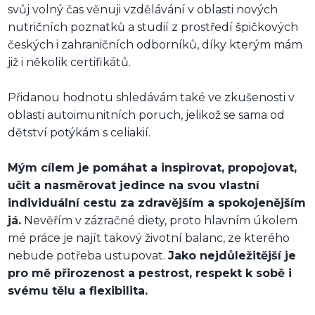
svůj volný čas věnuji vzdělávání v oblasti nových
nutričních poznatků a studií z prostředí špičkových
českých i zahraničních odborníků, díky kterým mám
již i několik certifikátů.
Přidanou hodnotu shledávám také ve zkušenosti v
oblasti autoimunitních poruch, jelikož se sama od
dětství potýkám s celiakií.
Mým cílem je pomáhat a inspirovat, propojovat,
učit a nasměrovat jedince na svou vlastní
individuální cestu za zdravějším a spokojenějším
já.
Nevěřím v zázračné diety, proto hlavním úkolem
mé práce je najít takový životní balanc, ze kterého
nebude potřeba ustupovat.
Jako nejdůležitější je
pro mě přirozenost a pestrost, respekt k sobě i
svému tělu a flexibilita.