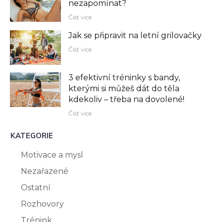
nezapomínat?
Číst více
Jak se připravit na letní grilovačky
Číst více
3 efektivní tréninky s bandy,
kterými si můžeš dát do těla
kdekoliv –⁠ třeba na dovolené!
Číst více
KATEGORIE
Motivace a mysl
Nezařazené
Ostatní
Rozhovory
Trénink