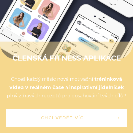
ČLENSKÁ FITNESS APLIKACE
Chceš každý měsíc nová motivační
tréninková
videa v reálném čase
a
inspirativní jídelníček
plný zdravých receptů pro dosahování tvých cílů?
CHCI VĚDĚT VÍC