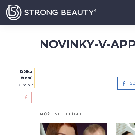
NOVINKY-V-AP
Délka
čtení
SD
<1
minut
MŮŽE SE TI LÍBIT