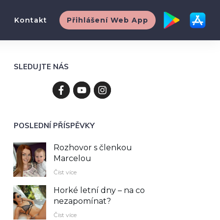
Kontakt
Přihlášení Web App
SLEDUJTE NÁS
POSLEDNÍ PŘÍSPĚVKY
Rozhovor s členkou
Marcelou
Číst více
Horké letní dny – na co
nezapomínat?
Číst více