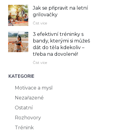
Jak se připravit na letní
grilovačky
Číst více
3 efektivní tréninky s
bandy, kterými si můžeš
dát do těla kdekoliv –⁠
třeba na dovolené!
Číst více
KATEGORIE
Motivace a mysl
Nezařazené
Ostatní
Rozhovory
Trénink