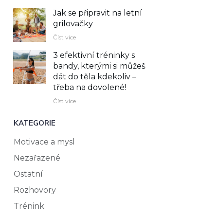
Jak se připravit na letní
grilovačky
Číst více
3 efektivní tréninky s
bandy, kterými si můžeš
dát do těla kdekoliv –⁠
třeba na dovolené!
Číst více
KATEGORIE
Motivace a mysl
Nezařazené
Ostatní
Rozhovory
Trénink