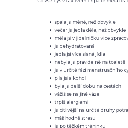
Co vše bys v takovém případě měla brát
spala jsi méně, než obvykle
večer jsi jedla déle, než obvykle
měla jsi v jídelníčku více zprac
jsi dehydratovaná
jedla jsi více slaná jídla
nebyla jsi pravidelně na toaletě
jsi v určité fázi menstruačního c
pila jsi alkohol
byla jsi delší dobu na cestách
vážíš se na jiné váze
trpíš alergiemi
jsi citlivější na určité druhy potr
máš hodně stresu
jsi po těžkém tréninku