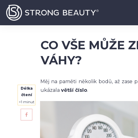
CO VŠE MŮŽE Z
VÁHY?
Měj na paměti několik bodů, až zase př
Délka
ukázala
větší číslo
.
čtení
<1
minut