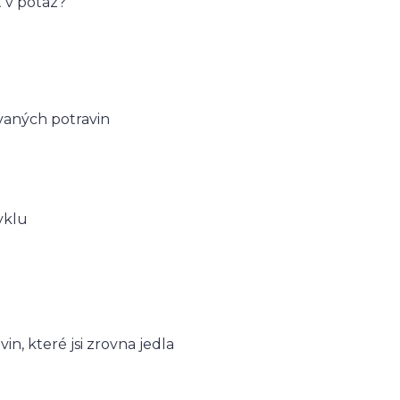
 v potaz?
ovaných potravin
yklu
avin, které jsi zrovna jedla