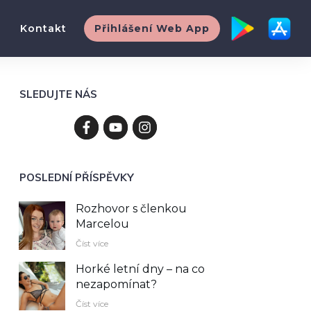
Kontakt
Přihlášení Web App
SLEDUJTE NÁS
POSLEDNÍ PŘÍSPĚVKY
Rozhovor s členkou
Marcelou
Číst více
Horké letní dny – na co
nezapomínat?
Číst více