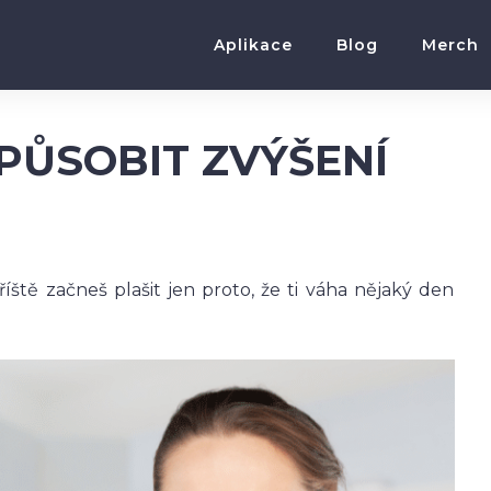
Aplikace
Blog
Merch
PŮSOBIT ZVÝŠENÍ
íště začneš plašit jen proto, že ti váha nějaký den