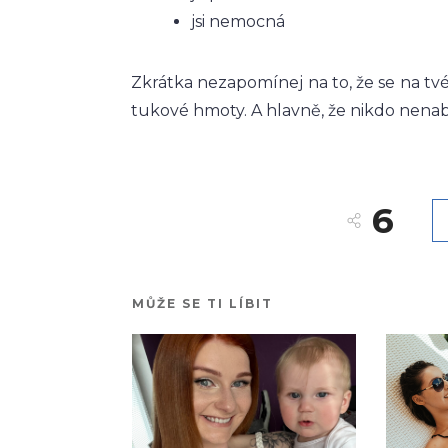
jsi nemocná
Zkrátka nezapomínej na to, že se na tv
tukové hmoty. A hlavně, že nikdo nenab
6
MŮŽE SE TI LÍBIT