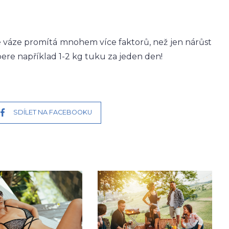
é váze promítá mnohem více faktorů, než jen nárůst
ere například 1-2 kg tuku za jeden den!
SDÍLET NA FACEBOOKU